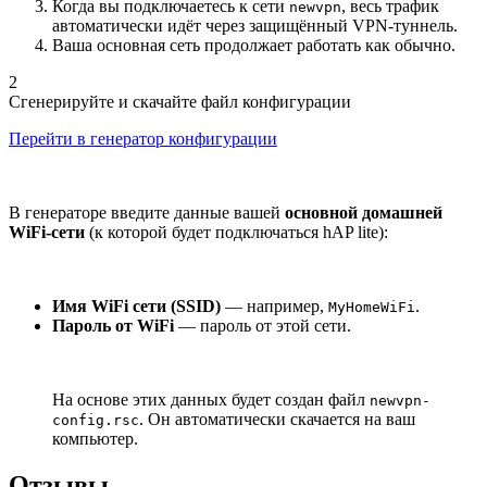
Когда вы подключаетесь к сети
, весь трафик
newvpn
автоматически идёт через защищённый VPN-туннель.
Ваша основная сеть продолжает работать как обычно.
2
Сгенерируйте и скачайте файл конфигурации
Перейти в генератор конфигурации
В генераторе введите данные вашей
основной домашней
WiFi-сети
(к которой будет подключаться hAP lite):
Имя WiFi сети (SSID)
— например,
.
MyHomeWiFi
Пароль от WiFi
— пароль от этой сети.
На основе этих данных будет создан файл
newvpn-
. Он автоматически скачается на ваш
config.rsc
компьютер.
Отзывы