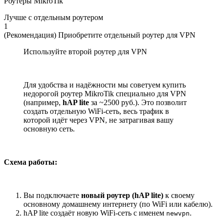
Роутеры MikroTik
Лучше с отдельным роутером
1
(Рекомендация) Приобретите отдельный роутер для VPN
Используйте второй роутер для VPN
Для удобства и надёжности мы советуем купить
недорогой роутер MikroTik специально для VPN
(например,
hAP lite
за ~2500 руб.). Это позволит
создать отдельную WiFi-сеть, весь трафик в
которой идёт через VPN, не затрагивая вашу
основную сеть.
Схема работы:
Вы подключаете
новый роутер (hAP lite)
к своему
основному домашнему интернету (по WiFi или кабелю).
hAP lite создаёт новую WiFi-сеть с именем
.
newvpn