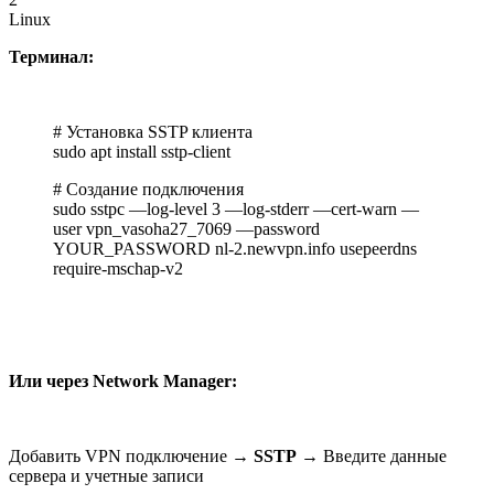
Linux
Терминал:
# Установка SSTP клиента
sudo apt install sstp-client
# Создание подключения
sudo sstpc —log-level 3 —log-stderr —cert-warn —
user vpn_vasoha27_7069 —password
YOUR_PASSWORD nl-2.newvpn.info usepeerdns
require-mschap-v2
Или через Network Manager:
Добавить VPN подключение →
SSTP
→ Введите данные
сервера и учетные записи