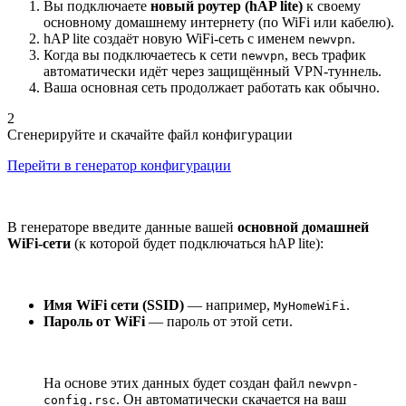
Вы подключаете
новый роутер (hAP lite)
к своему
основному домашнему интернету (по WiFi или кабелю).
hAP lite создаёт новую WiFi-сеть с именем
.
newvpn
Когда вы подключаетесь к сети
, весь трафик
newvpn
автоматически идёт через защищённый VPN-туннель.
Ваша основная сеть продолжает работать как обычно.
2
Сгенерируйте и скачайте файл конфигурации
Перейти в генератор конфигурации
В генераторе введите данные вашей
основной домашней
WiFi-сети
(к которой будет подключаться hAP lite):
Имя WiFi сети (SSID)
— например,
.
MyHomeWiFi
Пароль от WiFi
— пароль от этой сети.
На основе этих данных будет создан файл
newvpn-
. Он автоматически скачается на ваш
config.rsc