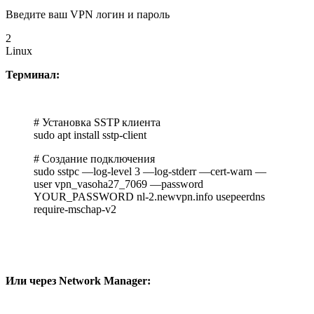
Введите ваш VPN логин и пароль
2
Linux
Терминал:
# Установка SSTP клиента
sudo apt install sstp-client
# Создание подключения
sudo sstpc —log-level 3 —log-stderr —cert-warn —
user vpn_vasoha27_7069 —password
YOUR_PASSWORD nl-2.newvpn.info usepeerdns
require-mschap-v2
Или через Network Manager: