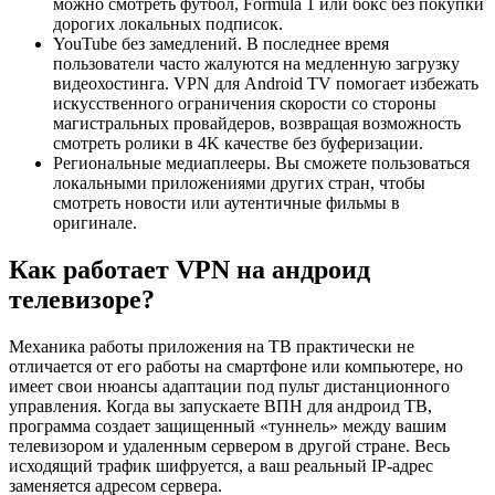
можно смотреть футбол, Formula 1 или бокс без покупки
дорогих локальных подписок.
YouTube без замедлений. В последнее время
пользователи часто жалуются на медленную загрузку
видеохостинга. VPN для Android TV помогает избежать
искусственного ограничения скорости со стороны
магистральных провайдеров, возвращая возможность
смотреть ролики в 4K качестве без буферизации.
Региональные медиаплееры. Вы сможете пользоваться
локальными приложениями других стран, чтобы
смотреть новости или аутентичные фильмы в
оригинале.
Как работает VPN на андроид
телевизоре?
Механика работы приложения на ТВ практически не
отличается от его работы на смартфоне или компьютере, но
имеет свои нюансы адаптации под пульт дистанционного
управления. Когда вы запускаете ВПН для андроид ТВ,
программа создает защищенный «туннель» между вашим
телевизором и удаленным сервером в другой стране. Весь
исходящий трафик шифруется, а ваш реальный IP-адрес
заменяется адресом сервера.