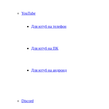
YouTube
Для ютуб на телефон
Для ютуб на ПК
Для ютуб на андроид
Discord