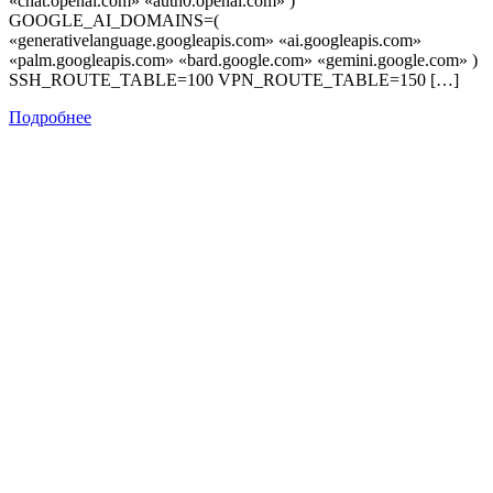
«chat.openai.com» «auth0.openai.com» )
GOOGLE_AI_DOMAINS=(
«generativelanguage.googleapis.com» «ai.googleapis.com»
«palm.googleapis.com» «bard.google.com» «gemini.google.com» )
SSH_ROUTE_TABLE=100 VPN_ROUTE_TABLE=150 […]
Подробнее