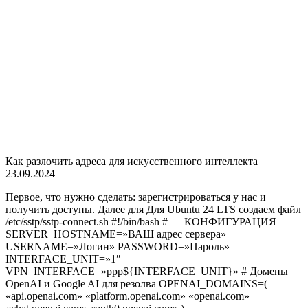
Как разлочить адреса для искусственного интеллекта
23.09.2024
Первое, что нужно сделать: зарегистрироваться у нас и
получить доступы. Далее для Для Ubuntu 24 LTS создаем файл
/etc/sstp/sstp-connect.sh #!/bin/bash # — КОНФИГУРАЦИЯ —
SERVER_HOSTNAME=»ВАШ адрес сервера»
USERNAME=»Логин» PASSWORD=»Пароль»
INTERFACE_UNIT=»1″
VPN_INTERFACE=»ppp${INTERFACE_UNIT}» # Домены
OpenAI и Google AI для резолва OPENAI_DOMAINS=(
«api.openai.com» «platform.openai.com» «openai.com»