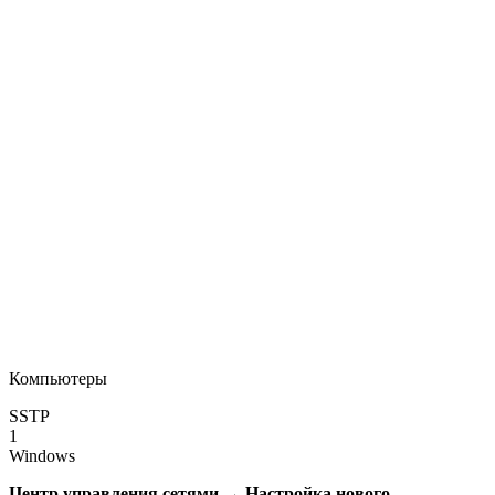
Компьютеры
SSTP
1
Windows
Центр управления сетями
→
Настройка нового