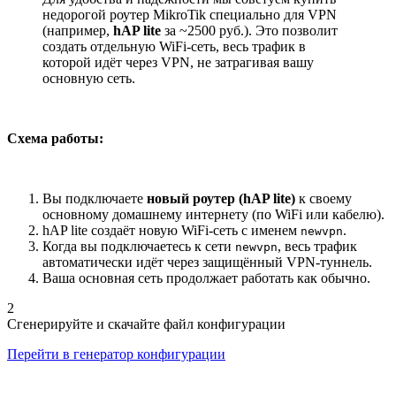
недорогой роутер MikroTik специально для VPN
(например,
hAP lite
за ~2500 руб.). Это позволит
создать отдельную WiFi-сеть, весь трафик в
которой идёт через VPN, не затрагивая вашу
основную сеть.
Схема работы:
Вы подключаете
новый роутер (hAP lite)
к своему
основному домашнему интернету (по WiFi или кабелю).
hAP lite создаёт новую WiFi-сеть с именем
.
newvpn
Когда вы подключаетесь к сети
, весь трафик
newvpn
автоматически идёт через защищённый VPN-туннель.
Ваша основная сеть продолжает работать как обычно.
2
Сгенерируйте и скачайте файл конфигурации
Перейти в генератор конфигурации