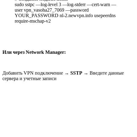
sudo sstpc —log-level 3 —log-stderr —cert-warn —
user vpn_vasoha27_7069 —password
YOUR_PASSWORD nl-2.newvpn.info usepeerdns
require-mschap-v2
Или через Network Manager:
Добавить VPN подключение →
SSTP
→ Введите данные
сервера и учетные записи