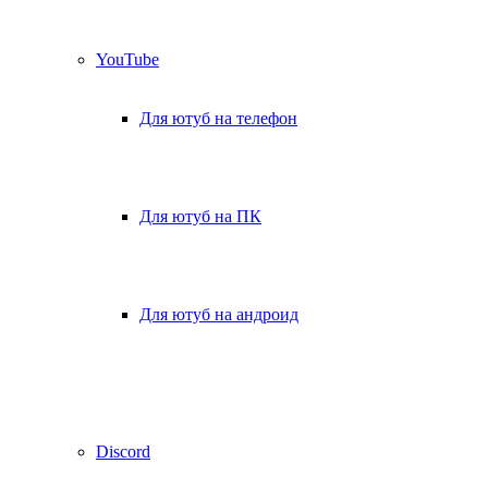
YouTube
Для ютуб на телефон
Для ютуб на ПК
Для ютуб на андроид
Discord