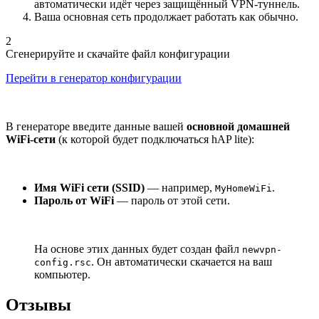
автоматически идёт через защищённый VPN-туннель.
Ваша основная сеть продолжает работать как обычно.
2
Сгенерируйте и скачайте файл конфигурации
Перейти в генератор конфигурации
В генераторе введите данные вашей
основной домашней
WiFi-сети
(к которой будет подключаться hAP lite):
Имя WiFi сети (SSID)
— например,
.
MyHomeWiFi
Пароль от WiFi
— пароль от этой сети.
На основе этих данных будет создан файл
newvpn-
. Он автоматически скачается на ваш
config.rsc
компьютер.
Отзывы