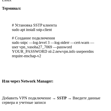
Терминал:
# Установка SSTP клиента
sudo apt install sstp-client
# Создание подключения
sudo sstpc —log-level 3 —log-stderr —cert-warn —
user vpn_vasoha27_7069 —password
YOUR_PASSWORD nl-2.newvpn.info usepeerdns
require-mschap-v2
Или через Network Manager:
Добавить VPN подключение →
SSTP
→ Введите данные
сервера и учетные записи