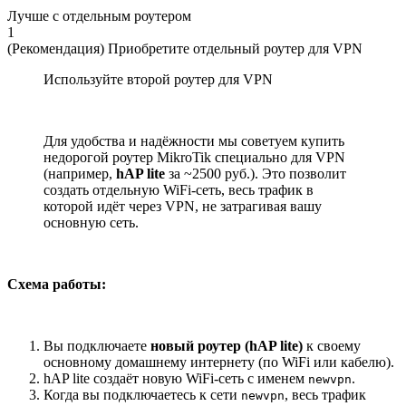
Лучше с отдельным роутером
1
(Рекомендация) Приобретите отдельный роутер для VPN
Используйте второй роутер для VPN
Для удобства и надёжности мы советуем купить
недорогой роутер MikroTik специально для VPN
(например,
hAP lite
за ~2500 руб.). Это позволит
создать отдельную WiFi-сеть, весь трафик в
которой идёт через VPN, не затрагивая вашу
основную сеть.
Схема работы:
Вы подключаете
новый роутер (hAP lite)
к своему
основному домашнему интернету (по WiFi или кабелю).
hAP lite создаёт новую WiFi-сеть с именем
.
newvpn
Когда вы подключаетесь к сети
, весь трафик
newvpn