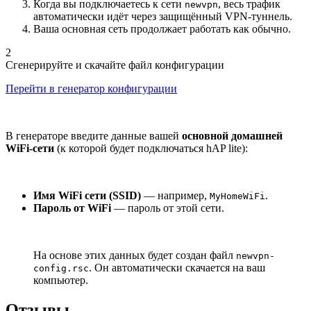
Когда вы подключаетесь к сети
, весь трафик
newvpn
автоматически идёт через защищённый VPN-туннель.
Ваша основная сеть продолжает работать как обычно.
2
Сгенерируйте и скачайте файл конфигурации
Перейти в генератор конфигурации
В генераторе введите данные вашей
основной домашней
WiFi-сети
(к которой будет подключаться hAP lite):
Имя WiFi сети (SSID)
— например,
.
MyHomeWiFi
Пароль от WiFi
— пароль от этой сети.
На основе этих данных будет создан файл
newvpn-
. Он автоматически скачается на ваш
config.rsc
компьютер.
Отзывы