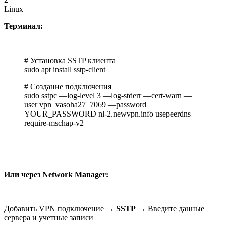
Linux
Терминал:
# Установка SSTP клиента
sudo apt install sstp-client
# Создание подключения
sudo sstpc —log-level 3 —log-stderr —cert-warn —
user vpn_vasoha27_7069 —password
YOUR_PASSWORD nl-2.newvpn.info usepeerdns
require-mschap-v2
Или через Network Manager:
Добавить VPN подключение →
SSTP
→ Введите данные
сервера и учетные записи