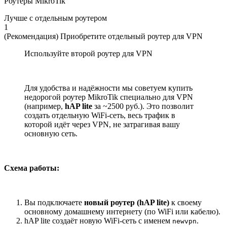
Роутеры MikroTik
Лучше с отдельным роутером
1
(Рекомендация) Приобретите отдельный роутер для VPN
Используйте второй роутер для VPN
Для удобства и надёжности мы советуем купить
недорогой роутер MikroTik специально для VPN
(например,
hAP lite
за ~2500 руб.). Это позволит
создать отдельную WiFi-сеть, весь трафик в
которой идёт через VPN, не затрагивая вашу
основную сеть.
Схема работы:
Вы подключаете
новый роутер (hAP lite)
к своему
основному домашнему интернету (по WiFi или кабелю).
hAP lite создаёт новую WiFi-сеть с именем
.
newvpn