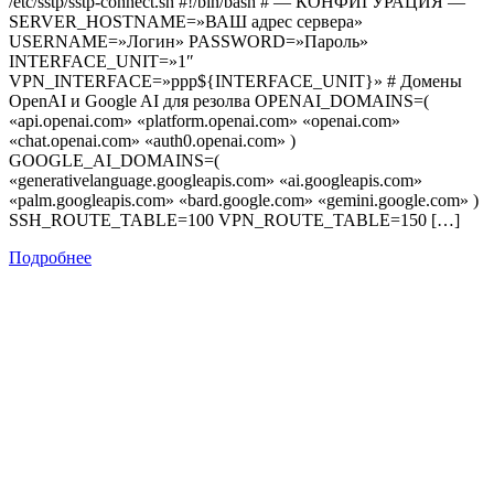
/etc/sstp/sstp-connect.sh #!/bin/bash # — КОНФИГУРАЦИЯ —
SERVER_HOSTNAME=»ВАШ адрес сервера»
USERNAME=»Логин» PASSWORD=»Пароль»
INTERFACE_UNIT=»1″
VPN_INTERFACE=»ppp${INTERFACE_UNIT}» # Домены
OpenAI и Google AI для резолва OPENAI_DOMAINS=(
«api.openai.com» «platform.openai.com» «openai.com»
«chat.openai.com» «auth0.openai.com» )
GOOGLE_AI_DOMAINS=(
«generativelanguage.googleapis.com» «ai.googleapis.com»
«palm.googleapis.com» «bard.google.com» «gemini.google.com» )
SSH_ROUTE_TABLE=100 VPN_ROUTE_TABLE=150 […]
Подробнее