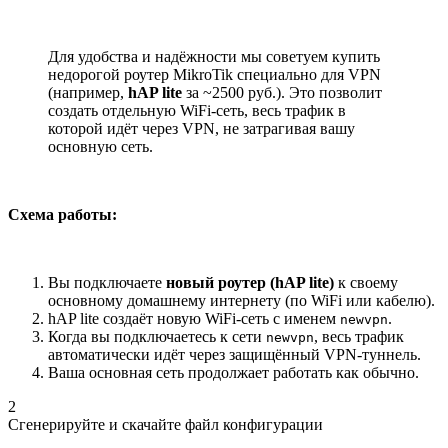
Для удобства и надёжности мы советуем купить
недорогой роутер MikroTik специально для VPN
(например,
hAP lite
за ~2500 руб.). Это позволит
создать отдельную WiFi-сеть, весь трафик в
которой идёт через VPN, не затрагивая вашу
основную сеть.
Схема работы:
Вы подключаете
новый роутер (hAP lite)
к своему
основному домашнему интернету (по WiFi или кабелю).
hAP lite создаёт новую WiFi-сеть с именем
.
newvpn
Когда вы подключаетесь к сети
, весь трафик
newvpn
автоматически идёт через защищённый VPN-туннель.
Ваша основная сеть продолжает работать как обычно.
2
Сгенерируйте и скачайте файл конфигурации