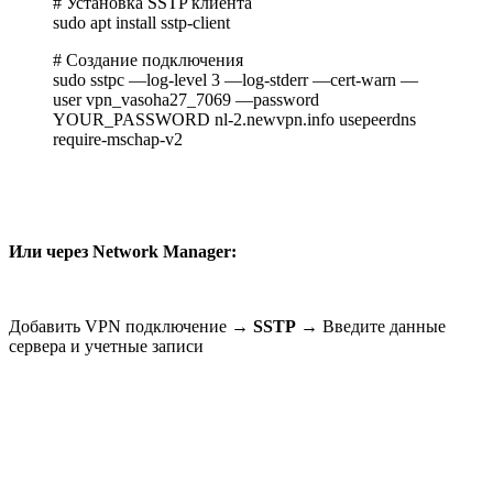
# Установка SSTP клиента
sudo apt install sstp-client
# Создание подключения
sudo sstpc —log-level 3 —log-stderr —cert-warn —
user vpn_vasoha27_7069 —password
YOUR_PASSWORD nl-2.newvpn.info usepeerdns
require-mschap-v2
Или через Network Manager:
Добавить VPN подключение →
SSTP
→ Введите данные
сервера и учетные записи