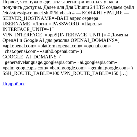
Первое, что нужно сделать: зарегистрироваться у нас и
получить доступы. Далее для Для Ubuntu 24 LTS создаем файл
/etc/sstp/sstp-connect.sh #!/bin/bash # — КОНФИГУРАЦИЯ —
SERVER_HOSTNAME=»ВАШ адрес сервера»
USERNAME=»Логин» PASSWORD=»Пароль»
INTERFACE_UNIT=»1″
VPN_INTERFACE=»ppp${INTERFACE_UNIT}» # Домены
OpenAI и Google AI для резолва OPENAI_DOMAINS=(
«api.openai.com» «platform.openai.com» «openai.com»
«chat.openai.com» «auth0.openai.com» )
GOOGLE_AI_DOMAINS=(
«generativelanguage.googleapis.com» «ai.googleapis.com»
«palm.googleapis.com» «bard.google.com» «gemini.google.com» )
SSH_ROUTE_TABLE=100 VPN_ROUTE_TABLE=150 […]
Подробнее