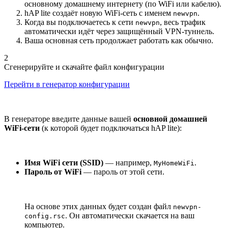
основному домашнему интернету (по WiFi или кабелю).
hAP lite создаёт новую WiFi-сеть с именем
.
newvpn
Когда вы подключаетесь к сети
, весь трафик
newvpn
автоматически идёт через защищённый VPN-туннель.
Ваша основная сеть продолжает работать как обычно.
2
Сгенерируйте и скачайте файл конфигурации
Перейти в генератор конфигурации
В генераторе введите данные вашей
основной домашней
WiFi-сети
(к которой будет подключаться hAP lite):
Имя WiFi сети (SSID)
— например,
.
MyHomeWiFi
Пароль от WiFi
— пароль от этой сети.
На основе этих данных будет создан файл
newvpn-
. Он автоматически скачается на ваш
config.rsc
компьютер.