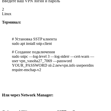
Введите ваш VPN логин и пароль
2
Linux
Терминал:
# Установка SSTP клиента
sudo apt install sstp-client
# Создание подключения
sudo sstpc —log-level 3 —log-stderr —cert-warn —
user vpn_vasoha27_7069 —password
YOUR_PASSWORD nl-2.newvpn.info usepeerdns
require-mschap-v2
Или через Network Manager: