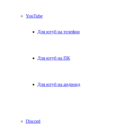
YouTube
Для ютуб на телефон
Для ютуб на ПК
Для ютуб на андроид
Discord